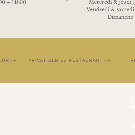
Mercredi & jeudi 
00 – 14h30
Vendredi & samedi 
Dimanche 
EUR
PRIVATISER LE RESTAURANT
R
1
H
S