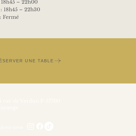
: 18h45 – 22h00
: 18h45 – 22h30
: Fermé
ÉSERVER UNE TABLE
4 rue de Verdun F-57700
ayange
uivez-nous