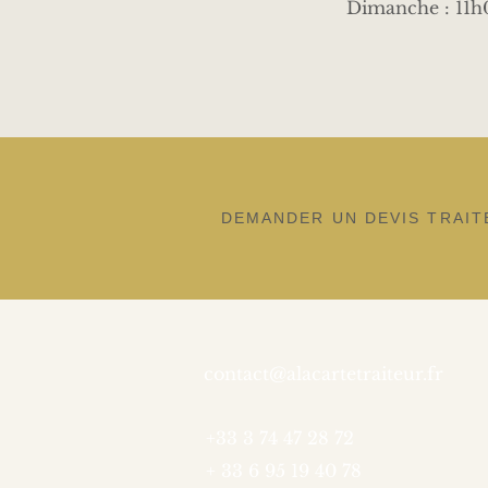
Dimanche : 11h
DEMANDER UN DEVIS TRAIT
contact@alacarte
traiteur.fr
+33 3 74 47 28 72
+ 33 6 95 19 40 78