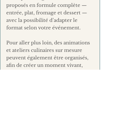
proposés en formule complète —
entrée, plat, fromage et dessert —
avec la possibilité d’adapter le
format selon votre événement.
Pour aller plus loin, des animations
et ateliers culinaires sur mesure
peuvent également être organisés,
afin de créer un moment vivant,
interactif et mémorable.
Chaque projet est construit avec
précision, selon le nombre de
convives, le format souhaité et le
moment de la semaine, afin de
garantir une organisation fluide et
cohérente.